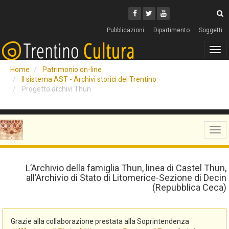
Cerca
Youtube
Facebook
Twitter
C
Pubblicazioni
Dipartimento
Soggetti
Tog
navi
Home
Patrimonio on-line
Il sistema AST - Archivi storici del Trentino
Progetto archivi Thun
Tog
navi
L’Archivio della famiglia Thun, linea di Castel Thun,
all’Archivio di Stato di Litomerice-Sezione di Decin
(Repubblica Ceca)
Grazie alla collaborazione prestata alla Soprintendenza