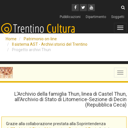
Cerca
Youtube
Facebook
Twitter
C
Pubblicazioni
Dipartimento
Soggetti
Tog
navi
Home
Patrimonio on-line
Il sistema AST - Archivi storici del Trentino
Progetto archivi Thun
Tog
navi
L’Archivio della famiglia Thun, linea di Castel Thun,
all’Archivio di Stato di Litomerice-Sezione di Decin
(Repubblica Ceca)
Grazie alla collaborazione prestata alla Soprintendenza