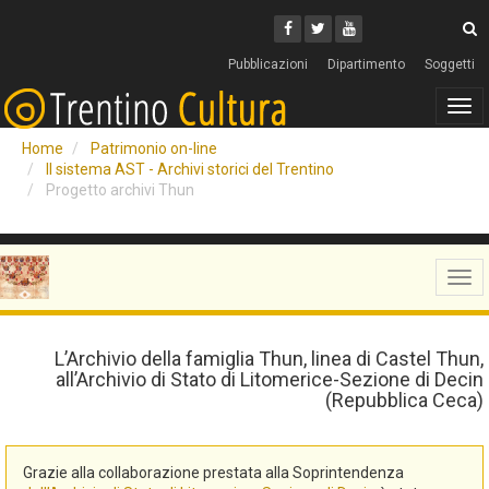
Cerca
Youtube
Facebook
Twitter
C
Pubblicazioni
Dipartimento
Soggetti
Tog
navi
Home
Patrimonio on-line
Il sistema AST - Archivi storici del Trentino
Progetto archivi Thun
Tog
navi
L’Archivio della famiglia Thun, linea di Castel Thun,
all’Archivio di Stato di Litomerice-Sezione di Decin
(Repubblica Ceca)
Grazie alla collaborazione prestata alla Soprintendenza