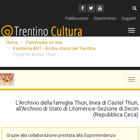
Cerca
Youtube
Facebook
Twitter
C
Pubblicazioni
Dipartimento
Soggetti
Tog
navi
Home
Patrimonio on-line
Il sistema AST - Archivi storici del Trentino
Progetto archivi Thun
Tog
navi
L’Archivio della famiglia Thun, linea di Castel Thun,
all’Archivio di Stato di Litomerice-Sezione di Decin
(Repubblica Ceca)
Grazie alla collaborazione prestata alla Soprintendenza