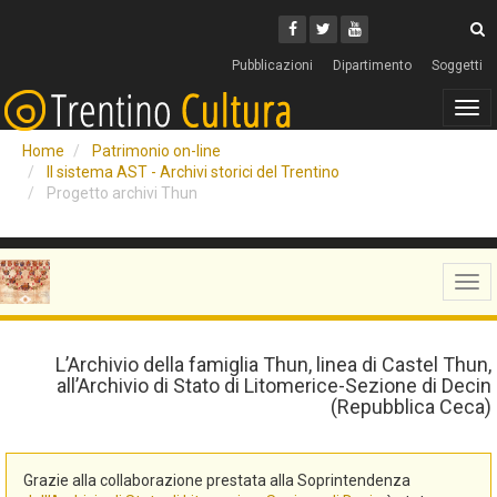
Cerca
Youtube
Facebook
Twitter
C
Pubblicazioni
Dipartimento
Soggetti
Tog
navi
Home
Patrimonio on-line
Il sistema AST - Archivi storici del Trentino
Progetto archivi Thun
Tog
navi
L’Archivio della famiglia Thun, linea di Castel Thun,
all’Archivio di Stato di Litomerice-Sezione di Decin
(Repubblica Ceca)
Grazie alla collaborazione prestata alla Soprintendenza