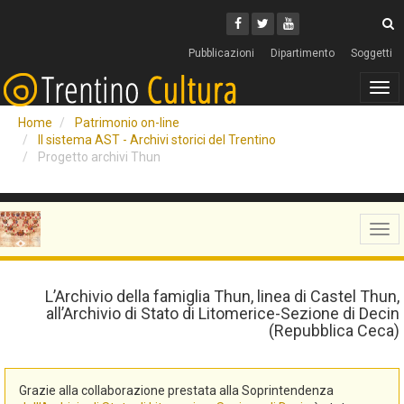
Cerca
Youtube
Facebook
Twitter
C
Pubblicazioni
Dipartimento
Soggetti
Tog
navi
Home
Patrimonio on-line
Il sistema AST - Archivi storici del Trentino
Progetto archivi Thun
Tog
navi
L’Archivio della famiglia Thun, linea di Castel Thun,
all’Archivio di Stato di Litomerice-Sezione di Decin
(Repubblica Ceca)
Grazie alla collaborazione prestata alla Soprintendenza