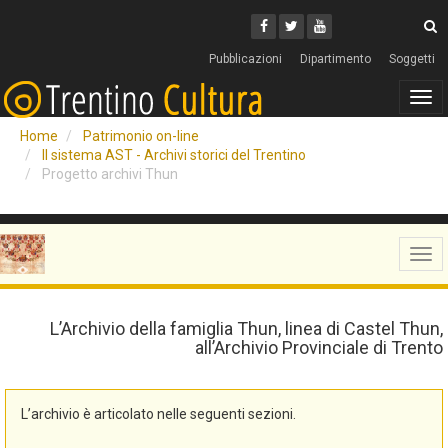
Cerca
Youtube
Facebook
Twitter
C
Pubblicazioni
Dipartimento
Soggetti
Tog
navi
Home
Patrimonio on-line
Il sistema AST - Archivi storici del Trentino
Progetto archivi Thun
Tog
navi
L’Archivio della famiglia Thun, linea di Castel Thun,
all’Archivio Provinciale di Trento
L’archivio è articolato nelle seguenti sezioni.