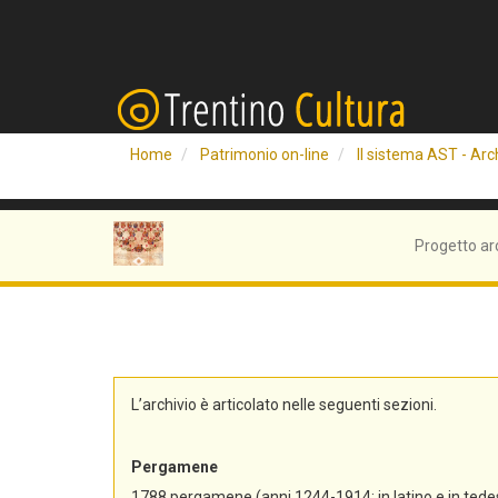
Home
Patrimonio on-line
Il sistema AST - Arch
Progetto ar
L’archivio è articolato nelle seguenti sezioni.
Pergamene
1788 pergamene (anni 1244-1914; in latino e in tedes