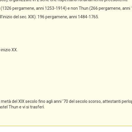
un (1326 pergamene, anni 1253-1914) e non Thun (266 pergamene, anni
all’inizio del sec. XIX): 196 pergamene, anni 1484-1765.
-inizio XX.
tà del XIX secolo fino agli anni ’70 del secolo scorso, attestanti perlopi
el Thun e vi si trasferì.