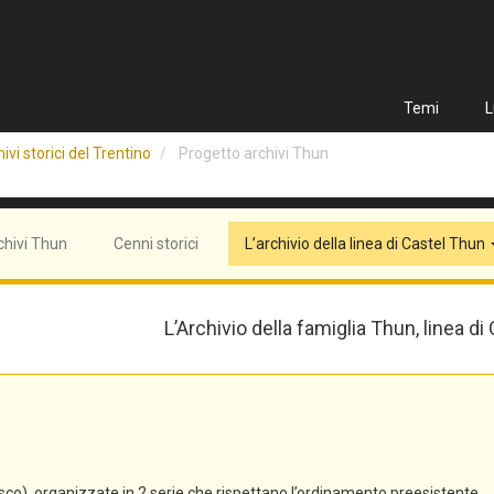
Temi
L
ivi storici del Trentino
Progetto archivi Thun
chivi Thun
Cenni storici
L’archivio della linea di Castel Thun
L’Archivio della famiglia Thun, linea di
co), organizzate in 2 serie che rispettano l’ordinamento preesistente