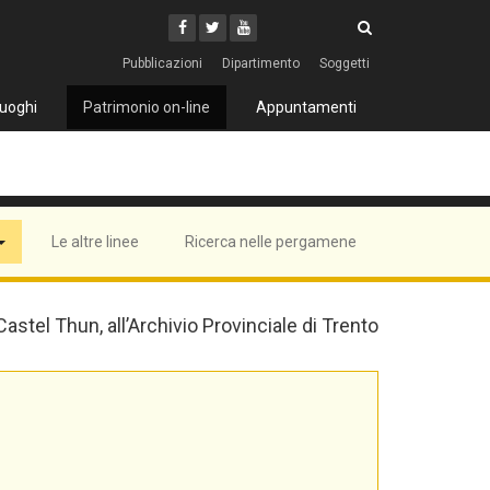
Cerca
Youtube
Facebook
Twitter
Cerca
Pubblicazioni
Dipartimento
Soggetti
uoghi
Patrimonio on-line
Appuntamenti
Le altre linee
Ricerca nelle pergamene
 Castel Thun, all’Archivio Provinciale di Trento