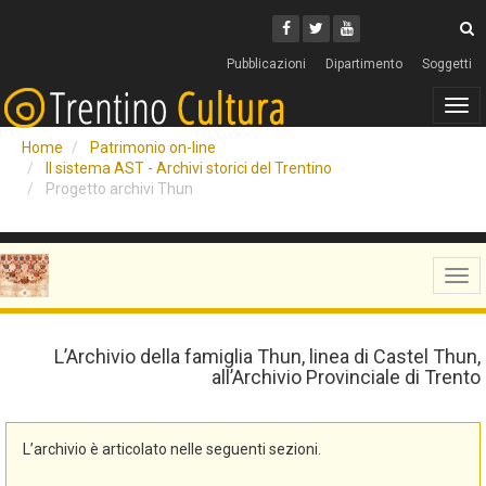
Cerca
Youtube
Facebook
Twitter
C
Pubblicazioni
Dipartimento
Soggetti
Tog
navi
Home
Patrimonio on-line
Il sistema AST - Archivi storici del Trentino
Progetto archivi Thun
Tog
navi
L’Archivio della famiglia Thun, linea di Castel Thun,
all’Archivio Provinciale di Trento
L’archivio è articolato nelle seguenti sezioni.