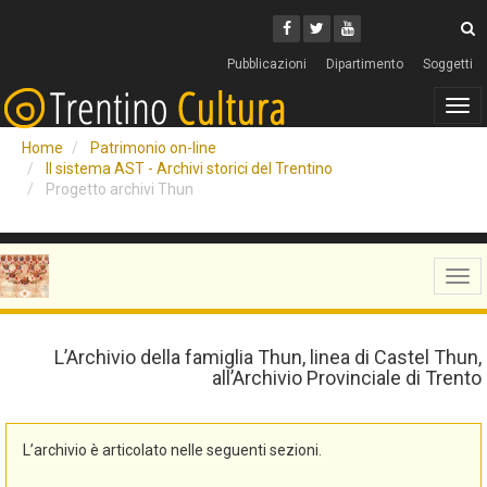
Cerca
Youtube
Facebook
Twitter
C
Pubblicazioni
Dipartimento
Soggetti
Tog
navi
Home
Patrimonio on-line
Il sistema AST - Archivi storici del Trentino
Progetto archivi Thun
Tog
navi
L’Archivio della famiglia Thun, linea di Castel Thun,
all’Archivio Provinciale di Trento
L’archivio è articolato nelle seguenti sezioni.