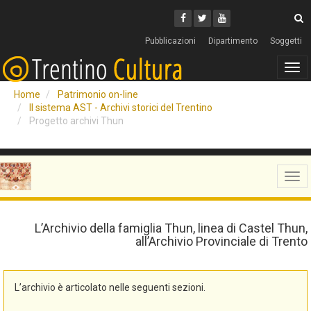
Cerca
Youtube
Facebook
Twitter
C
Pubblicazioni
Dipartimento
Soggetti
Tog
navi
Home
Patrimonio on-line
Il sistema AST - Archivi storici del Trentino
Progetto archivi Thun
Tog
navi
L’Archivio della famiglia Thun, linea di Castel Thun,
all’Archivio Provinciale di Trento
L’archivio è articolato nelle seguenti sezioni.