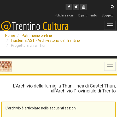
Cerca
Youtube
Facebook
Twitter
C
Pubblicazioni
Dipartimento
Soggetti
Tog
navi
Home
Patrimonio on-line
Il sistema AST - Archivi storici del Trentino
Progetto archivi Thun
Tog
navi
L’Archivio della famiglia Thun, linea di Castel Thun,
all’Archivio Provinciale di Trento
L’archivio è articolato nelle seguenti sezioni.