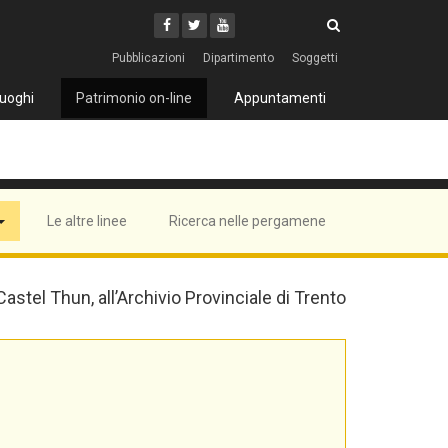
Cerca
Youtube
Facebook
Twitter
Cerca
Pubblicazioni
Dipartimento
Soggetti
uoghi
Patrimonio on-line
Appuntamenti
Le altre linee
Ricerca nelle pergamene
 Castel Thun, all’Archivio Provinciale di Trento