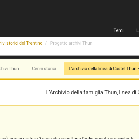
Temi
L
ivi storici del Trentino
Progetto archivi Thun
chivi Thun
Cenni storici
L’archivio della linea di Castel Thun
L’Archivio della famiglia Thun, linea di
co), organizzate in 2 serie che rispettano l’ordinamento preesistente