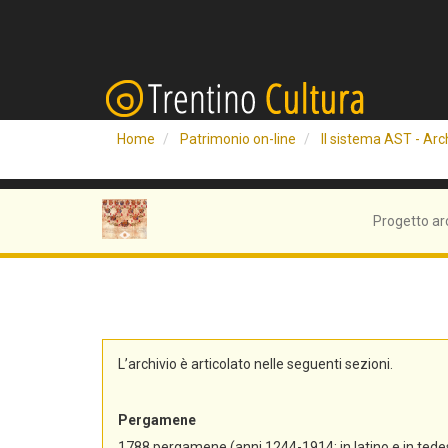
Home
Patrimonio on-line
Il sistema AST - Arch
Progetto ar
L’archivio è articolato nelle seguenti sezioni.
Pergamene
1788 pergamene (anni 1244-1914; in latino e in tedes