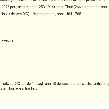
un (1326 pergamene, anni 1253-1914) e non Thun (266 pergamene, anni
all’inizio del sec. XIX): 196 pergamene, anni 1484-1765.
-inizio XX.
tà del XIX secolo fino agli anni ’70 del secolo scorso, attestanti perlopi
el Thun e vi si trasferì.