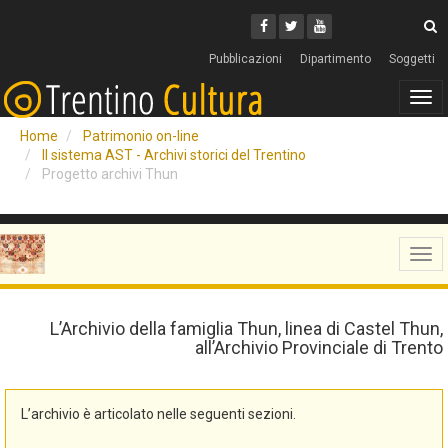
Cerca
Youtube
Facebook
Twitter
C
Pubblicazioni
Dipartimento
Soggetti
Tog
navi
Home
Patrimonio on-line
Il sistema AST - Archivi storici del Trentino
Progetto archivi Thun
Tog
navi
L’Archivio della famiglia Thun, linea di Castel Thun,
all’Archivio Provinciale di Trento
L’archivio è articolato nelle seguenti sezioni.