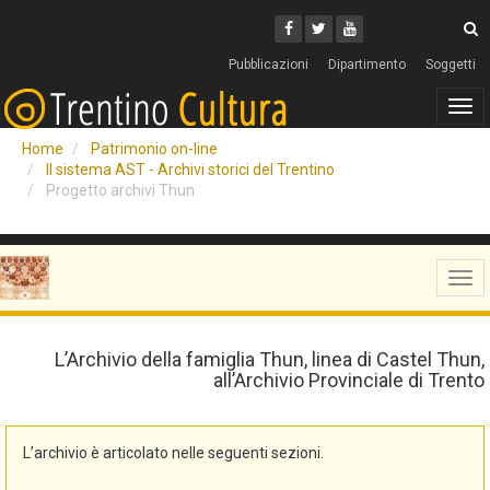
Cerca
Youtube
Facebook
Twitter
C
Pubblicazioni
Dipartimento
Soggetti
Tog
navi
Home
Patrimonio on-line
Il sistema AST - Archivi storici del Trentino
Progetto archivi Thun
Tog
navi
L’Archivio della famiglia Thun, linea di Castel Thun,
all’Archivio Provinciale di Trento
L’archivio è articolato nelle seguenti sezioni.