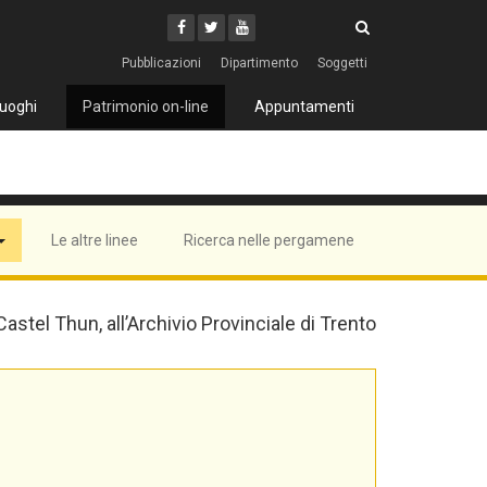
Cerca
Youtube
Facebook
Twitter
Cerca
Pubblicazioni
Dipartimento
Soggetti
uoghi
Patrimonio on-line
Appuntamenti
Le altre linee
Ricerca nelle pergamene
 Castel Thun, all’Archivio Provinciale di Trento