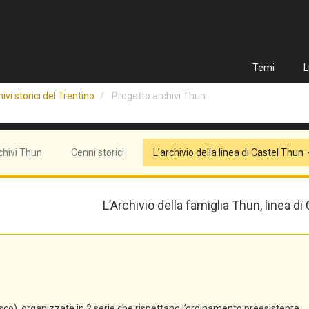
Temi
L
ivi storici del Trentino
Progetto archivi Thun
chivi Thun
Cenni storici
L’archivio della linea di Castel Thun
L’Archivio della famiglia Thun, linea di
co), organizzate in 2 serie che rispettano l’ordinamento preesistente