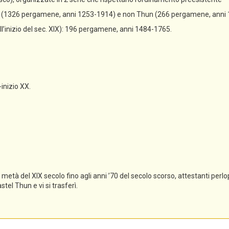
un (1326 pergamene, anni 1253-1914) e non Thun (266 pergamene, anni
all’inizio del sec. XIX): 196 pergamene, anni 1484-1765.
-inizio XX.
tà del XIX secolo fino agli anni ’70 del secolo scorso, attestanti perlopi
el Thun e vi si trasferì.