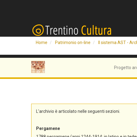
Home
Patrimonio on-line
Il sistema AST - Arch
Progetto ar
L’archivio è articolato nelle seguenti sezioni.
Pergamene
1788 pergamene (anni 1244-1914; in latino e in tedes