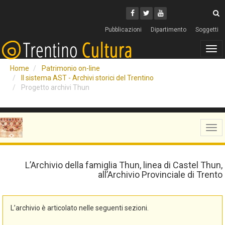
Cerca
Youtube
Facebook
Twitter
C
Pubblicazioni
Dipartimento
Soggetti
Tog
navi
Home
Patrimonio on-line
Il sistema AST - Archivi storici del Trentino
Progetto archivi Thun
Tog
navi
L’Archivio della famiglia Thun, linea di Castel Thun,
all’Archivio Provinciale di Trento
L’archivio è articolato nelle seguenti sezioni.