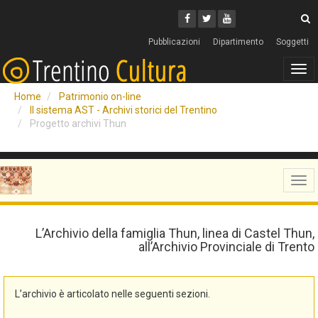
Cerca
Youtube
Facebook
Twitter
C
Pubblicazioni
Dipartimento
Soggetti
Tog
navi
Home
Patrimonio on-line
Il sistema AST - Archivi storici del Trentino
Progetto archivi Thun
Tog
navi
L’Archivio della famiglia Thun, linea di Castel Thun,
all’Archivio Provinciale di Trento
L’archivio è articolato nelle seguenti sezioni.