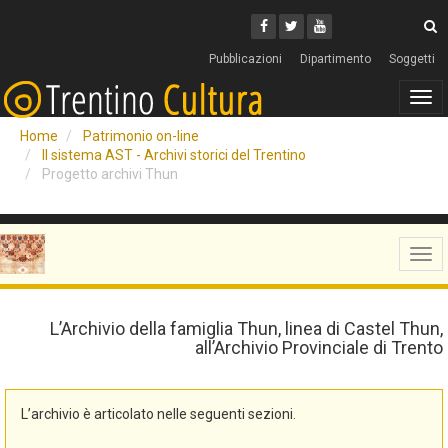
Cerca
Youtube
Facebook
Twitter
C
Pubblicazioni
Dipartimento
Soggetti
Tog
navi
Home
Patrimonio on-line
Il sistema AST - Archivi storici del Trentino
Progetto archivi Thun
Tog
navi
L’Archivio della famiglia Thun, linea di Castel Thun,
all’Archivio Provinciale di Trento
L’archivio è articolato nelle seguenti sezioni.