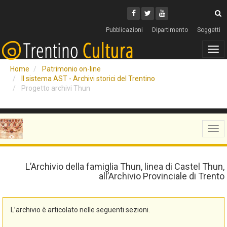
Cerca
Youtube
Facebook
Twitter
C
Pubblicazioni
Dipartimento
Soggetti
Tog
navi
Home
Patrimonio on-line
Il sistema AST - Archivi storici del Trentino
Progetto archivi Thun
Tog
navi
L’Archivio della famiglia Thun, linea di Castel Thun,
all’Archivio Provinciale di Trento
L’archivio è articolato nelle seguenti sezioni.