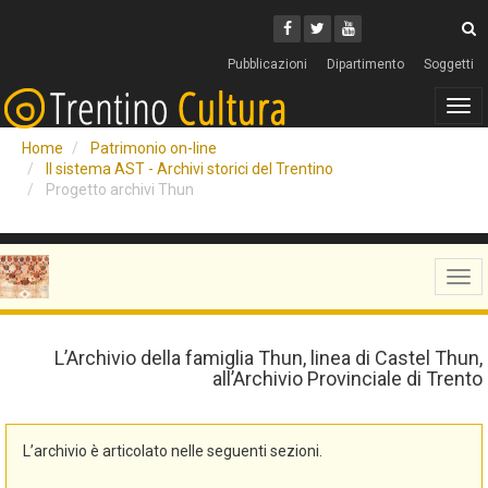
Cerca
Youtube
Facebook
Twitter
C
Pubblicazioni
Dipartimento
Soggetti
Tog
navi
Home
Patrimonio on-line
Il sistema AST - Archivi storici del Trentino
Progetto archivi Thun
Tog
navi
L’Archivio della famiglia Thun, linea di Castel Thun,
all’Archivio Provinciale di Trento
L’archivio è articolato nelle seguenti sezioni.