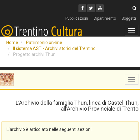
Cerca
Youtube
Facebook
Twitter
C
Pubblicazioni
Dipartimento
Soggetti
Tog
navi
Home
Patrimonio on-line
Il sistema AST - Archivi storici del Trentino
Progetto archivi Thun
Tog
navi
L’Archivio della famiglia Thun, linea di Castel Thun,
all’Archivio Provinciale di Trento
L’archivio è articolato nelle seguenti sezioni.