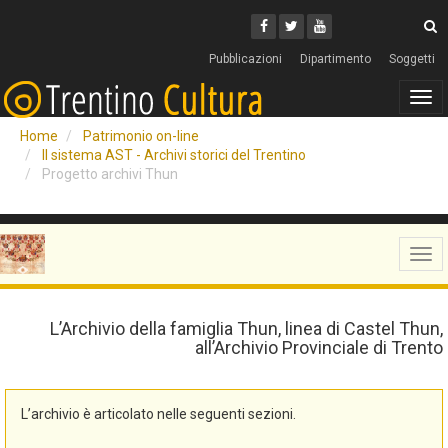
Cerca
Youtube
Facebook
Twitter
C
Pubblicazioni
Dipartimento
Soggetti
Tog
navi
Home
Patrimonio on-line
Il sistema AST - Archivi storici del Trentino
Progetto archivi Thun
Tog
navi
L’Archivio della famiglia Thun, linea di Castel Thun,
all’Archivio Provinciale di Trento
L’archivio è articolato nelle seguenti sezioni.