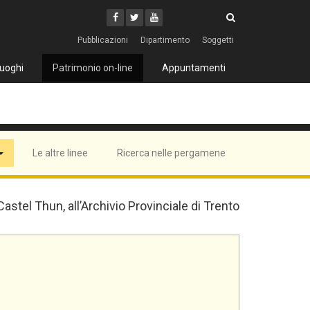
Cerca
Youtube
Facebook
Twitter
Cerca
Pubblicazioni
Dipartimento
Soggetti
uoghi
Patrimonio on-line
Appuntamenti
Le altre linee
Ricerca nelle pergamene
 Castel Thun, all’Archivio Provinciale di Trento