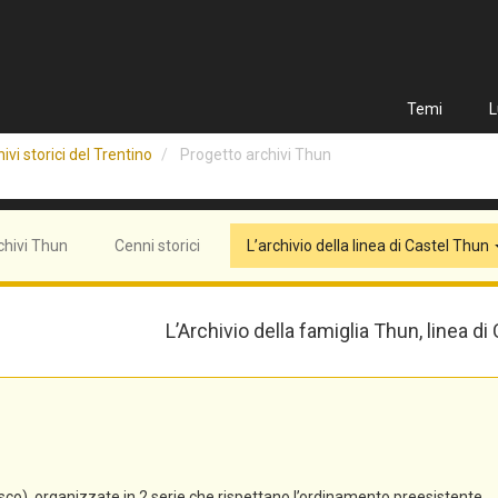
Temi
L
ivi storici del Trentino
Progetto archivi Thun
chivi Thun
Cenni storici
L’archivio della linea di Castel Thun
L’Archivio della famiglia Thun, linea di
co), organizzate in 2 serie che rispettano l’ordinamento preesistente