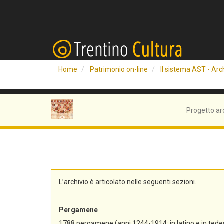
Home
Patrimonio on-line
Il sistema AST - Arch
Progetto ar
L’archivio è articolato nelle seguenti sezioni.
Pergamene
1788 pergamene (anni 1244-1914; in latino e in tedes