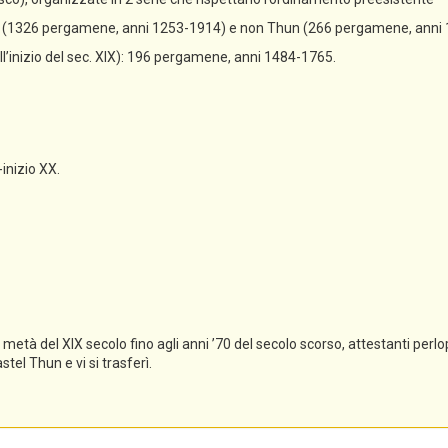
un (1326 pergamene, anni 1253-1914) e non Thun (266 pergamene, anni
all’inizio del sec. XIX): 196 pergamene, anni 1484-1765.
-inizio XX.
tà del XIX secolo fino agli anni ’70 del secolo scorso, attestanti perlopi
el Thun e vi si trasferì.