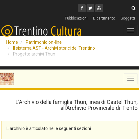
Cerca
Youtube
Facebook
Twitter
C
Pubblicazioni
Dipartimento
Soggetti
Tog
navi
Home
Patrimonio on-line
Il sistema AST - Archivi storici del Trentino
Progetto archivi Thun
Tog
navi
L’Archivio della famiglia Thun, linea di Castel Thun,
all’Archivio Provinciale di Trento
L’archivio è articolato nelle seguenti sezioni.