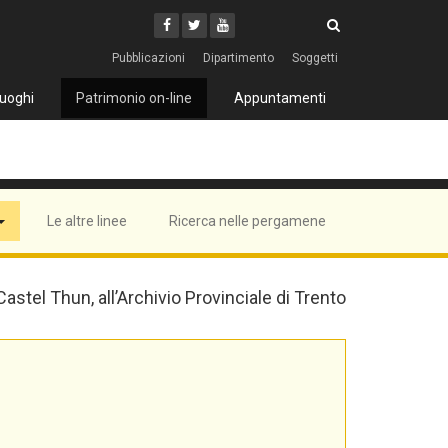
Cerca
Youtube
Facebook
Twitter
Cerca
Pubblicazioni
Dipartimento
Soggetti
uoghi
Patrimonio on-line
Appuntamenti
Le altre linee
Ricerca nelle pergamene
 Castel Thun, all’Archivio Provinciale di Trento