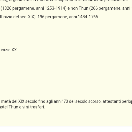
un (1326 pergamene, anni 1253-1914) e non Thun (266 pergamene, anni
all’inizio del sec. XIX): 196 pergamene, anni 1484-1765.
-inizio XX.
tà del XIX secolo fino agli anni ’70 del secolo scorso, attestanti perlopi
el Thun e vi si trasferì.