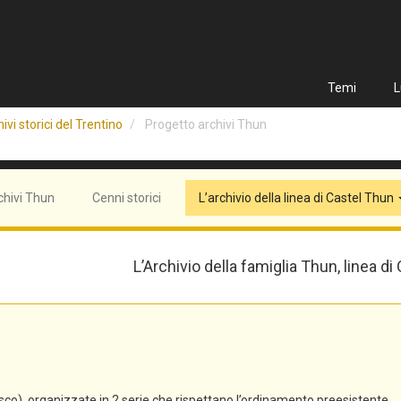
Temi
L
ivi storici del Trentino
Progetto archivi Thun
chivi Thun
Cenni storici
L’archivio della linea di Castel Thun
L’Archivio della famiglia Thun, linea di
co), organizzate in 2 serie che rispettano l’ordinamento preesistente