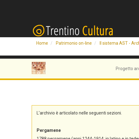
Home
Patrimonio on-line
Il sistema AST - Arch
Progetto ar
L’archivio è articolato nelle seguenti sezioni.
Pergamene
1788 pergamene (anni 1244-1914; in latino e in tedes