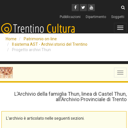
Cerca
Youtube
Facebook
Twitter
C
Pubblicazioni
Dipartimento
Soggetti
Tog
navi
Home
Patrimonio on-line
Il sistema AST - Archivi storici del Trentino
Progetto archivi Thun
Tog
navi
L’Archivio della famiglia Thun, linea di Castel Thun,
all’Archivio Provinciale di Trento
L’archivio è articolato nelle seguenti sezioni.