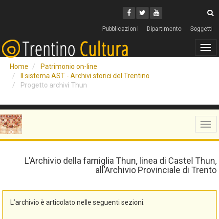
Cerca
Youtube
Facebook
Twitter
C
Pubblicazioni
Dipartimento
Soggetti
Tog
navi
Home
Patrimonio on-line
Il sistema AST - Archivi storici del Trentino
Progetto archivi Thun
Tog
navi
L’Archivio della famiglia Thun, linea di Castel Thun,
all’Archivio Provinciale di Trento
L’archivio è articolato nelle seguenti sezioni.