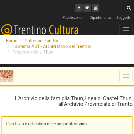
Cerca
Youtube
Facebook
Twitter
C
Pubblicazioni
Dipartimento
Soggetti
Tog
navi
Home
Patrimonio on-line
Il sistema AST - Archivi storici del Trentino
Progetto archivi Thun
Tog
navi
L’Archivio della famiglia Thun, linea di Castel Thun,
all’Archivio Provinciale di Trento
L’archivio è articolato nelle seguenti sezioni.