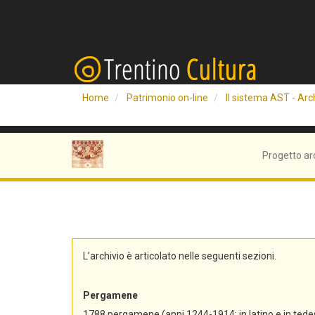
Home
Patrimonio on-line
Il sistema AST - Arch
Progetto ar
L’archivio è articolato nelle seguenti sezioni.
Pergamene
1788 pergamene (anni 1244-1914; in latino e in tedes