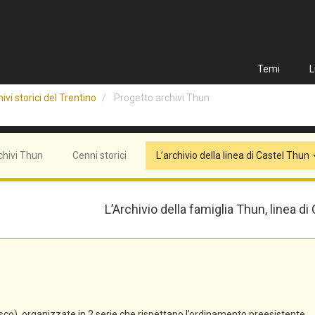
Temi
L
ivi storici del Trentino
Progetto archivi Thun
chivi Thun
Cenni storici
L’archivio della linea di Castel Thun
L’Archivio della famiglia Thun, linea di
co), organizzate in 2 serie che rispettano l’ordinamento preesistente