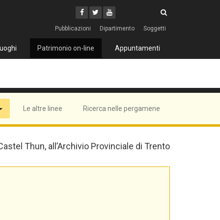
Cerca
Youtube
Facebook
Twitter
Cerca
Pubblicazioni
Dipartimento
Soggetti
uoghi
Patrimonio on-line
Appuntamenti
Le altre linee
Ricerca nelle pergamene
 Castel Thun, all’Archivio Provinciale di Trento