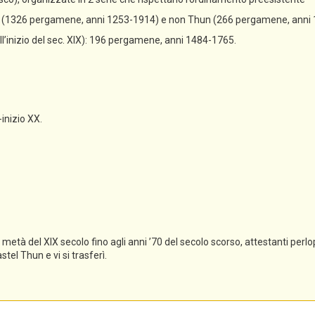
un (1326 pergamene, anni 1253-1914) e non Thun (266 pergamene, anni
all’inizio del sec. XIX): 196 pergamene, anni 1484-1765.
-inizio XX.
tà del XIX secolo fino agli anni ’70 del secolo scorso, attestanti perlopi
el Thun e vi si trasferì.