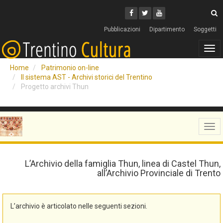
Cerca
Youtube
Facebook
Twitter
C
Pubblicazioni
Dipartimento
Soggetti
Tog
navi
Home
Patrimonio on-line
Il sistema AST - Archivi storici del Trentino
Progetto archivi Thun
Tog
navi
L’Archivio della famiglia Thun, linea di Castel Thun,
all’Archivio Provinciale di Trento
L’archivio è articolato nelle seguenti sezioni.