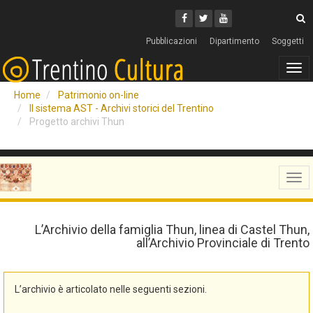
Cerca
Youtube
Facebook
Twitter
C
Pubblicazioni
Dipartimento
Soggetti
Tog
navi
Home
Patrimonio on-line
Il sistema AST - Archivi storici del Trentino
Progetto archivi Thun
Tog
navi
L’Archivio della famiglia Thun, linea di Castel Thun,
all’Archivio Provinciale di Trento
L’archivio è articolato nelle seguenti sezioni.