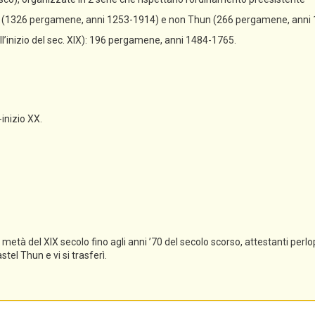
un (1326 pergamene, anni 1253-1914) e non Thun (266 pergamene, anni
all’inizio del sec. XIX): 196 pergamene, anni 1484-1765.
-inizio XX.
tà del XIX secolo fino agli anni ’70 del secolo scorso, attestanti perlopi
el Thun e vi si trasferì.