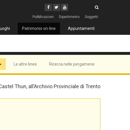
Cerca
Youtube
Facebook
Twitter
Cerca
Pubblicazioni
Dipartimento
Soggetti
uoghi
Patrimonio on-line
Appuntamenti
Le altre linee
Ricerca nelle pergamene
 Castel Thun, all’Archivio Provinciale di Trento