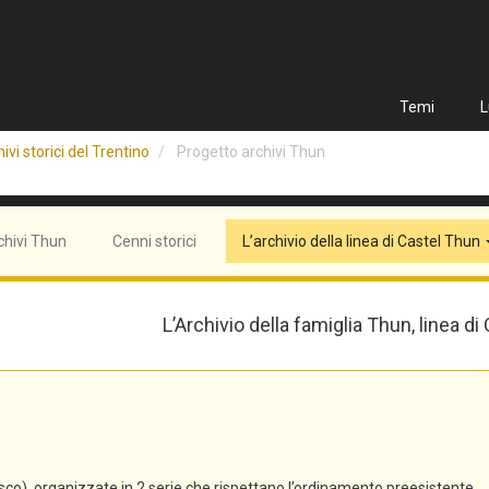
Temi
L
ivi storici del Trentino
Progetto archivi Thun
chivi Thun
Cenni storici
L’archivio della linea di Castel Thun
L’Archivio della famiglia Thun, linea di
co), organizzate in 2 serie che rispettano l’ordinamento preesistente