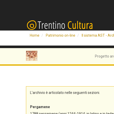
Home
Patrimonio on-line
Il sistema AST - Arch
Progetto ar
L’archivio è articolato nelle seguenti sezioni.
Pergamene
1788 pergamene (anni 1244-1914; in latino e in tedes