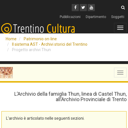
Cerca
Youtube
Facebook
Twitter
C
Pubblicazioni
Dipartimento
Soggetti
Tog
navi
Home
Patrimonio on-line
Il sistema AST - Archivi storici del Trentino
Progetto archivi Thun
Tog
navi
L’Archivio della famiglia Thun, linea di Castel Thun,
all’Archivio Provinciale di Trento
L’archivio è articolato nelle seguenti sezioni.