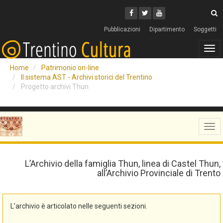
Cerca
Youtube
Facebook
Twitter
C
Pubblicazioni
Dipartimento
Soggetti
Tog
navi
Home
Patrimonio on-line
Il sistema AST - Archivi storici del Trentino
Progetto archivi Thun
Tog
navi
L’Archivio della famiglia Thun, linea di Castel Thun,
all’Archivio Provinciale di Trento
L’archivio è articolato nelle seguenti sezioni.