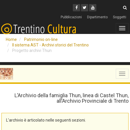
Cerca
Youtube
Facebook
Twitter
C
Pubblicazioni
Dipartimento
Soggetti
Tog
navi
Home
Patrimonio on-line
Il sistema AST - Archivi storici del Trentino
Progetto archivi Thun
Tog
navi
L’Archivio della famiglia Thun, linea di Castel Thun,
all’Archivio Provinciale di Trento
L’archivio è articolato nelle seguenti sezioni.