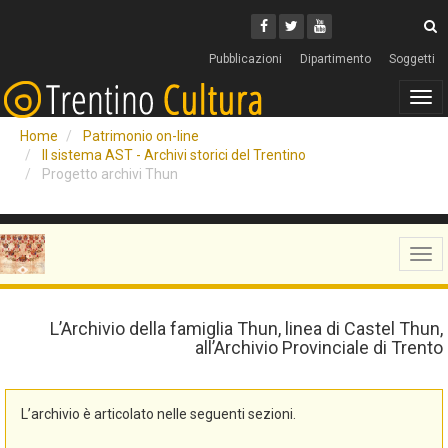
Cerca
Youtube
Facebook
Twitter
C
Pubblicazioni
Dipartimento
Soggetti
Tog
navi
Home
Patrimonio on-line
Il sistema AST - Archivi storici del Trentino
Progetto archivi Thun
Tog
navi
L’Archivio della famiglia Thun, linea di Castel Thun,
all’Archivio Provinciale di Trento
L’archivio è articolato nelle seguenti sezioni.