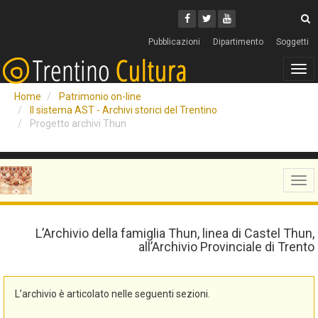
Cerca
Youtube
Facebook
Twitter
C
Pubblicazioni
Dipartimento
Soggetti
Tog
navi
Home
Patrimonio on-line
Il sistema AST - Archivi storici del Trentino
Progetto archivi Thun
Tog
navi
L’Archivio della famiglia Thun, linea di Castel Thun,
all’Archivio Provinciale di Trento
L’archivio è articolato nelle seguenti sezioni.