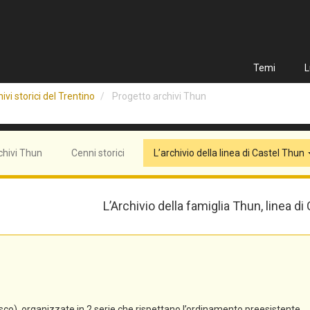
Temi
L
ivi storici del Trentino
Progetto archivi Thun
chivi Thun
Cenni storici
L’archivio della linea di Castel Thun
L’Archivio della famiglia Thun, linea di
co), organizzate in 2 serie che rispettano l’ordinamento preesistente