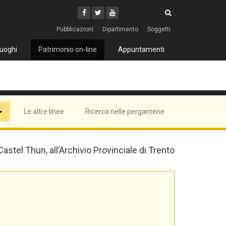
Cerca
Youtube
Facebook
Twitter
Cerca
Pubblicazioni
Dipartimento
Soggetti
uoghi
Patrimonio on-line
Appuntamenti
Le altre linee
Ricerca nelle pergamene
 Castel Thun, all’Archivio Provinciale di Trento