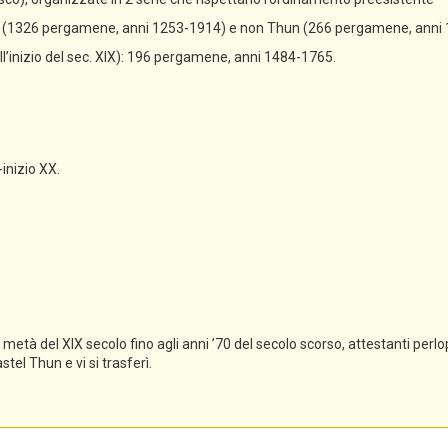
un (1326 pergamene, anni 1253-1914) e non Thun (266 pergamene, anni
all’inizio del sec. XIX): 196 pergamene, anni 1484-1765.
-inizio XX.
tà del XIX secolo fino agli anni ’70 del secolo scorso, attestanti perlopi
el Thun e vi si trasferì.