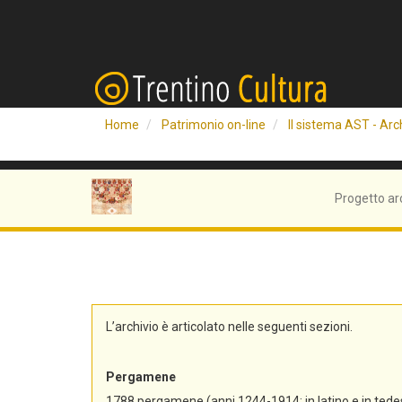
Home
Patrimonio on-line
Il sistema AST - Arch
Progetto ar
L’archivio è articolato nelle seguenti sezioni.
Pergamene
1788 pergamene (anni 1244-1914; in latino e in tedes