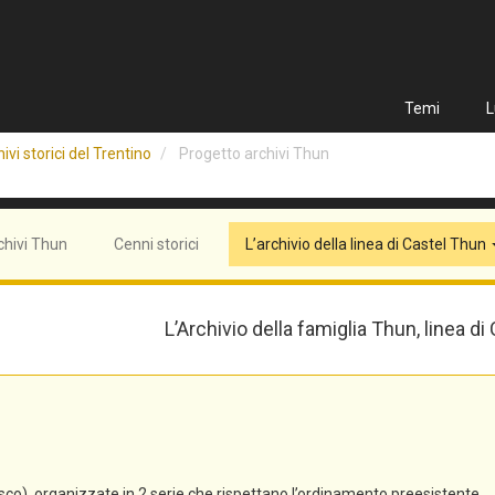
Temi
L
ivi storici del Trentino
Progetto archivi Thun
chivi Thun
Cenni storici
L’archivio della linea di Castel Thun
L’Archivio della famiglia Thun, linea di
co), organizzate in 2 serie che rispettano l’ordinamento preesistente