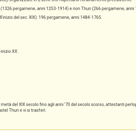
un (1326 pergamene, anni 1253-1914) e non Thun (266 pergamene, anni
all’inizio del sec. XIX): 196 pergamene, anni 1484-1765.
-inizio XX.
tà del XIX secolo fino agli anni ’70 del secolo scorso, attestanti perlopi
el Thun e vi si trasferì.