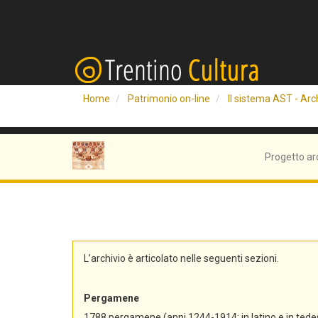
Home
Patrimonio on-line
Il sistema AST - Arch
Progetto ar
L’archivio è articolato nelle seguenti sezioni.
Pergamene
1788 pergamene (anni 1244-1914; in latino e in tedes