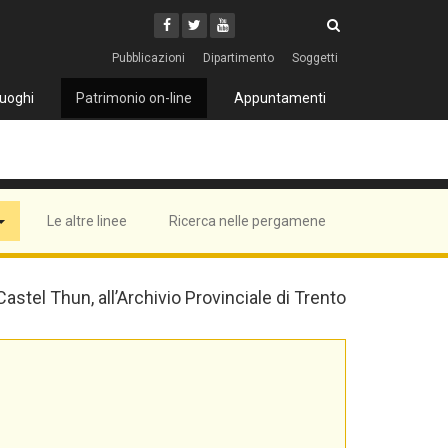
Cerca
Youtube
Facebook
Twitter
Cerca
Pubblicazioni
Dipartimento
Soggetti
uoghi
Patrimonio on-line
Appuntamenti
Le altre linee
Ricerca nelle pergamene
 Castel Thun, all’Archivio Provinciale di Trento