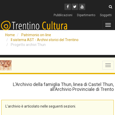
Cerca
Youtube
Facebook
Twitter
C
Pubblicazioni
Dipartimento
Soggetti
Tog
navi
Home
Patrimonio on-line
Il sistema AST - Archivi storici del Trentino
Progetto archivi Thun
Tog
navi
L’Archivio della famiglia Thun, linea di Castel Thun,
all’Archivio Provinciale di Trento
L’archivio è articolato nelle seguenti sezioni.