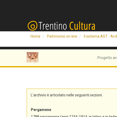
Home
Patrimonio on-line
Il sistema AST - Arch
Progetto ar
L’archivio è articolato nelle seguenti sezioni.
Pergamene
1788 pergamene (anni 1244-1914; in latino e in tedes