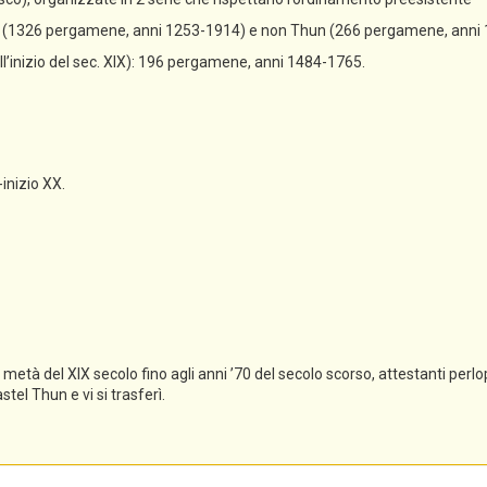
un (1326 pergamene, anni 1253-1914) e non Thun (266 pergamene, anni
all’inizio del sec. XIX): 196 pergamene, anni 1484-1765.
-inizio XX.
tà del XIX secolo fino agli anni ’70 del secolo scorso, attestanti perlopi
el Thun e vi si trasferì.