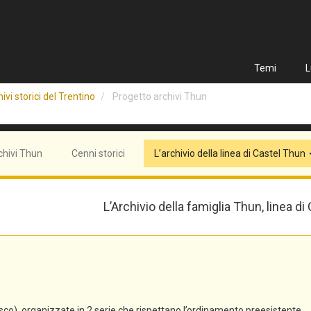
Temi
L
ivi storici del Trentino
Progetto archivi Thun
chivi Thun
Cenni storici
L’archivio della linea di Castel Thun
L’Archivio della famiglia Thun, linea di
co), organizzate in 2 serie che rispettano l’ordinamento preesistente