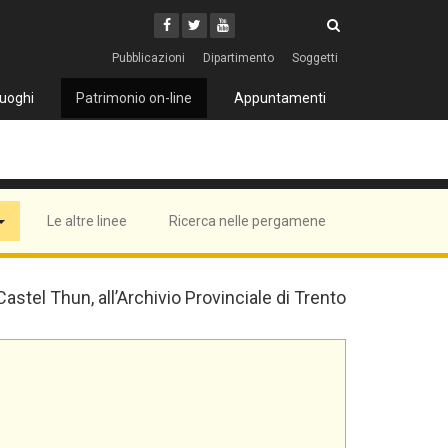
Cerca
Youtube
Facebook
Twitter
Cerca
Pubblicazioni
Dipartimento
Soggetti
uoghi
Patrimonio on-line
Appuntamenti
Le altre linee
Ricerca nelle pergamene
 Castel Thun, all’Archivio Provinciale di Trento