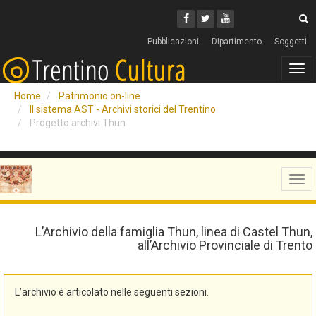
Cerca
Youtube
Facebook
Twitter
C
Pubblicazioni
Dipartimento
Soggetti
Tog
navi
Home
Patrimonio on-line
Il sistema AST - Archivi storici del Trentino
Progetto archivi Thun
Tog
navi
L’Archivio della famiglia Thun, linea di Castel Thun,
all’Archivio Provinciale di Trento
L’archivio è articolato nelle seguenti sezioni.