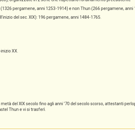
un (1326 pergamene, anni 1253-1914) e non Thun (266 pergamene, anni
all’inizio del sec. XIX): 196 pergamene, anni 1484-1765.
-inizio XX.
tà del XIX secolo fino agli anni ’70 del secolo scorso, attestanti perlopi
el Thun e vi si trasferì.