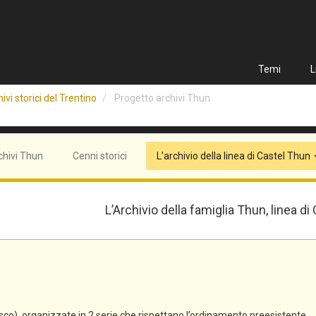
Temi
L
ivi storici del Trentino
Progetto archivi Thun
chivi Thun
Cenni storici
L’archivio della linea di Castel Thun
L’Archivio della famiglia Thun, linea di
co), organizzate in 2 serie che rispettano l’ordinamento preesistente