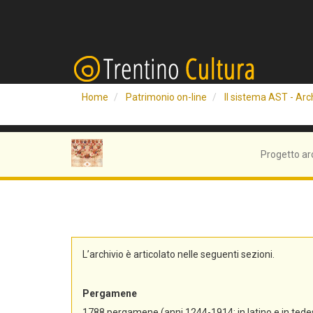
Home
Patrimonio on-line
Il sistema AST - Arch
Progetto ar
L’archivio è articolato nelle seguenti sezioni.
Pergamene
1788 pergamene (anni 1244-1914; in latino e in tedes