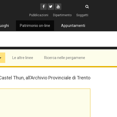
Cerca
Youtube
Facebook
Twitter
Cerca
Pubblicazioni
Dipartimento
Soggetti
uoghi
Patrimonio on-line
Appuntamenti
Le altre linee
Ricerca nelle pergamene
 Castel Thun, all’Archivio Provinciale di Trento