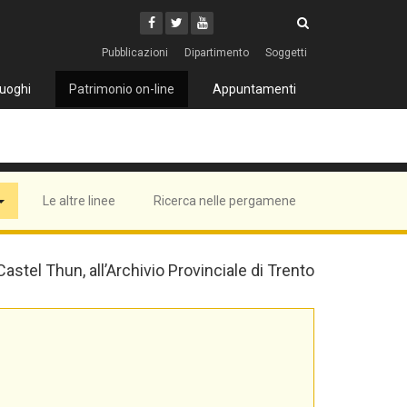
Cerca
Youtube
Facebook
Twitter
Cerca
Pubblicazioni
Dipartimento
Soggetti
uoghi
Patrimonio on-line
Appuntamenti
Le altre linee
Ricerca nelle pergamene
 Castel Thun, all’Archivio Provinciale di Trento