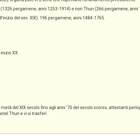
un (1326 pergamene, anni 1253-1914) e non Thun (266 pergamene, anni
all’inizio del sec. XIX): 196 pergamene, anni 1484-1765.
-inizio XX.
tà del XIX secolo fino agli anni ’70 del secolo scorso, attestanti perlopi
el Thun e vi si trasferì.