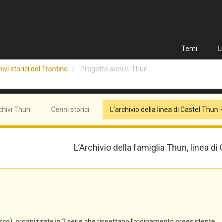
Temi
L
ivi storici del Trentino
Progetto archivi Thun
chivi Thun
Cenni storici
L’archivio della linea di Castel Thun
L’Archivio della famiglia Thun, linea di
co), organizzate in 2 serie che rispettano l’ordinamento preesistente