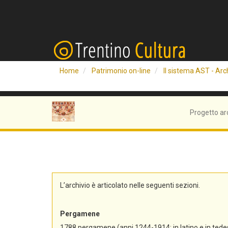
Home
Patrimonio on-line
Il sistema AST - Arch
Progetto ar
L’archivio è articolato nelle seguenti sezioni.
Pergamene
1788 pergamene (anni 1244-1914; in latino e in tedes