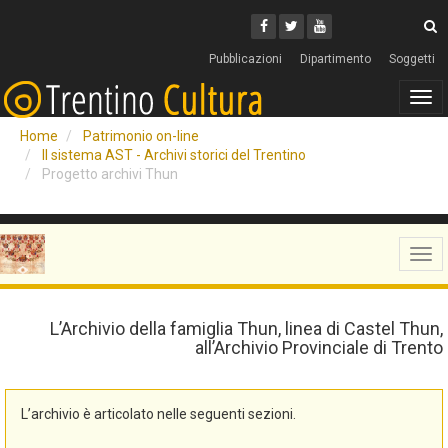
Cerca
Youtube
Facebook
Twitter
C
Pubblicazioni
Dipartimento
Soggetti
Tog
navi
Home
Patrimonio on-line
Il sistema AST - Archivi storici del Trentino
Progetto archivi Thun
Tog
navi
L’Archivio della famiglia Thun, linea di Castel Thun,
all’Archivio Provinciale di Trento
L’archivio è articolato nelle seguenti sezioni.