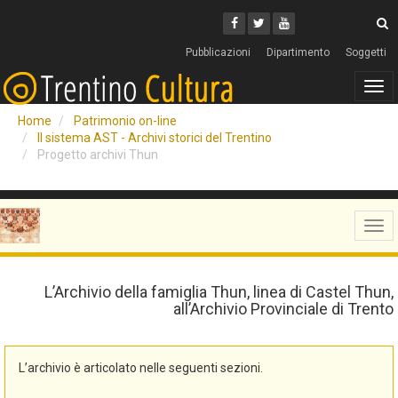
Cerca
Youtube
Facebook
Twitter
C
Pubblicazioni
Dipartimento
Soggetti
Tog
navi
Home
Patrimonio on-line
Il sistema AST - Archivi storici del Trentino
Progetto archivi Thun
Tog
navi
L’Archivio della famiglia Thun, linea di Castel Thun,
all’Archivio Provinciale di Trento
L’archivio è articolato nelle seguenti sezioni.