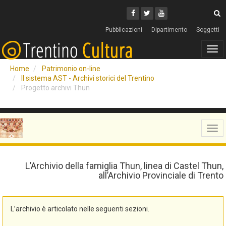
Cerca
Youtube
Facebook
Twitter
C
Pubblicazioni
Dipartimento
Soggetti
Tog
navi
Home
Patrimonio on-line
Il sistema AST - Archivi storici del Trentino
Progetto archivi Thun
Tog
navi
L’Archivio della famiglia Thun, linea di Castel Thun,
all’Archivio Provinciale di Trento
L’archivio è articolato nelle seguenti sezioni.