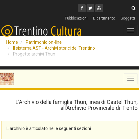
Cerca
Youtube
Facebook
Twitter
C
Pubblicazioni
Dipartimento
Soggetti
Tog
navi
Home
Patrimonio on-line
Il sistema AST - Archivi storici del Trentino
Progetto archivi Thun
Tog
navi
L’Archivio della famiglia Thun, linea di Castel Thun,
all’Archivio Provinciale di Trento
L’archivio è articolato nelle seguenti sezioni.