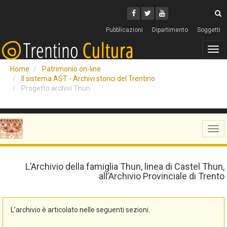
Cerca
Youtube
Facebook
Twitter
C
Pubblicazioni
Dipartimento
Soggetti
Tog
navi
Home
Patrimonio on-line
Il sistema AST - Archivi storici del Trentino
Progetto archivi Thun
Tog
navi
L’Archivio della famiglia Thun, linea di Castel Thun,
all’Archivio Provinciale di Trento
L’archivio è articolato nelle seguenti sezioni.